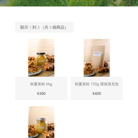
顯示
1
到
3
（共
3
個商品）
秋薑黃粉 66g
秋薑黃粉 150g 環保填充包
$300
$400