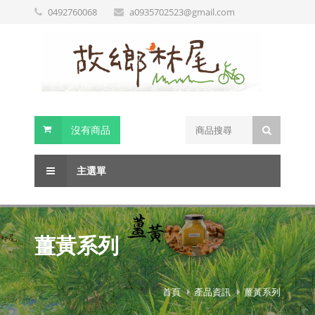
0492760068
a0935702523@gmail.com
沒有商品
主選單
薑黃系列
首頁
產品資訊
薑黃系列